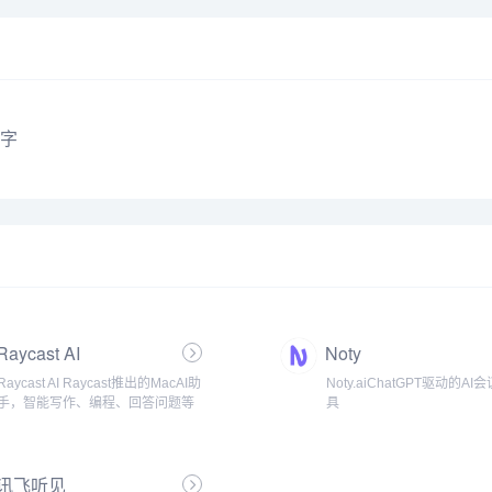
字
Raycast AI
Noty
Raycast AI Raycast推出的MacAI助
Noty.aiChatGPT驱动的A
手，智能写作、编程、回答问题等
具
讯飞听见